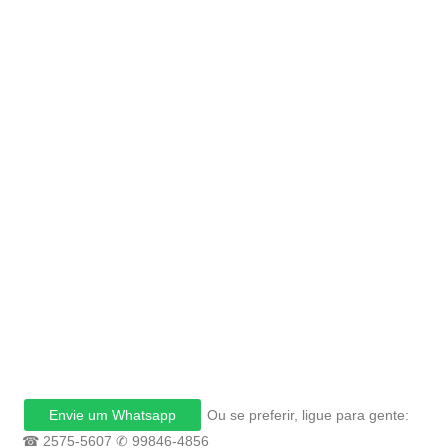
Envie um Whatsapp
Ou se preferir, ligue para gente:
☎
2575-5607
✆
99846-4856