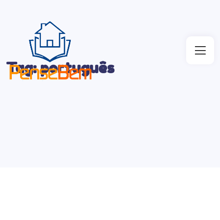
Tag:
português