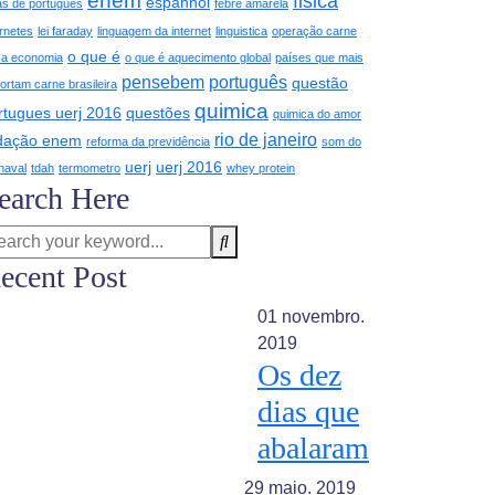
enem
fisica
espanhol
as de portugues
febre amarela
ernetes
lei faraday
linguagem da internet
linguistica
operação carne
o que é
ca economia
o que é aquecimento global
países que mais
pensebem
português
questão
ortam carne brasileira
quimica
rtugues uerj 2016
questões
quimica do amor
rio de janeiro
dação enem
reforma da previdência
som do
uerj
uerj 2016
naval
tdah
termometro
whey protein
earch Here
ecent Post
01 novembro.
2019
Os dez
dias que
abalaram
29 maio. 2019