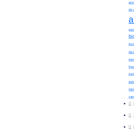
anv
de 
a
geo
bi
ince
dic
int
fra
exp
po
re
car