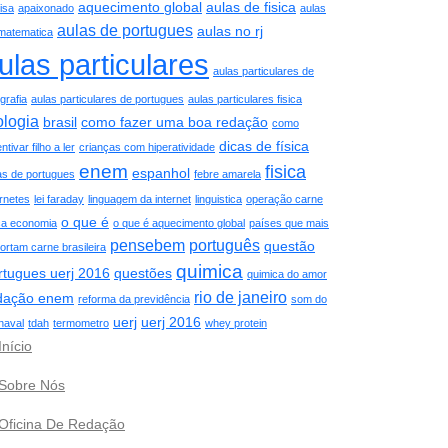
aquecimento global
aulas de fisica
isa
apaixonado
aulas
aulas de portugues
aulas no rj
matematica
ulas particulares
aulas particulares de
grafia
aulas particulares de portugues
aulas particulares fisica
ologia
brasil
como fazer uma boa redação
como
dicas de física
ntivar filho a ler
crianças com hiperatividade
enem
fisica
espanhol
as de portugues
febre amarela
ernetes
lei faraday
linguagem da internet
linguistica
operação carne
o que é
ca economia
o que é aquecimento global
países que mais
pensebem
português
questão
ortam carne brasileira
quimica
rtugues uerj 2016
questões
quimica do amor
rio de janeiro
dação enem
reforma da previdência
som do
uerj
uerj 2016
naval
tdah
termometro
whey protein
Início
Sobre Nós
Oficina De Redação