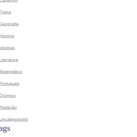
Física
Geografia
História
Idiomas
Literatura
Matemática
Português
Química
Redação
Uncategorized
ags