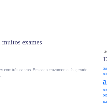
m muitos exames
T
anv
s com três cabras. Em cada cruzamento, foi gerado
de 
:
a
geo
bi
ince