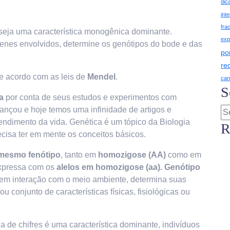
dic
int
fra
 seja uma característica monogênica dominante.
exp
genes envolvidos, determine os genótipos do bode e das
po
re
de acordo com as leis de
Mendel
.
car
S
a
por conta de seus estudos e experimentos com
vançou e hoje temos uma infinidade de artigos e
endimento da vida. Genética é um tópico da Biologia
R
cisa ter em mente os conceitos básicos.
mesmo fenótipo
, tanto em
homozigose (AA)
como em
xpressa com os
alelos em homozigose (aa).
Genótipo
, em interação com o meio ambiente, determina suas
ou conjunto de características físicas, fisiológicas ou
 de chifres é uma característica dominante, indivíduos