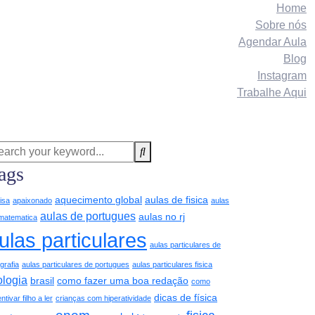
Home
Sobre nós
Agendar Aula
Blog
Instagram
Trabalhe Aqui
ags
aquecimento global
aulas de fisica
isa
apaixonado
aulas
aulas de portugues
aulas no rj
matematica
ulas particulares
aulas particulares de
grafia
aulas particulares de portugues
aulas particulares fisica
ologia
brasil
como fazer uma boa redação
como
dicas de física
ntivar filho a ler
crianças com hiperatividade