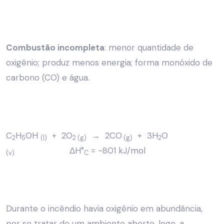
Combustão incompleta
: menor quantidade de
oxigênio; produz menos energia; forma monóxido de
carbono (CO) e água.
C
H
OH
+ 2O
→ 2CO
+ 3H
O
2
5
(l)
2 (g)
(g)
2
ΔH°
= -801 kJ/mol
(v)
C
Durante o incêndio havia oxigênio em abundância,
por se tratar de um ambiente aberto, logo, a