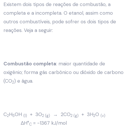
Existem dois tipos de reações de combustão, a
completa e a incompleta. O etanol, assim como
outros combustíveis, pode sofrer os dois tipos de
reações. Veja a seguir:
Combustão completa
: maior quantidade de
oxigênio; forma gás carbônico ou dióxido de carbono
(CO
) e água.
2
C
H
OH
+ 3O
→ 2CO
+ 3H
O
2
5
(l)
2 (g)
2 (g)
2
(v)
ΔH°
= -1367 kJ/mol
C