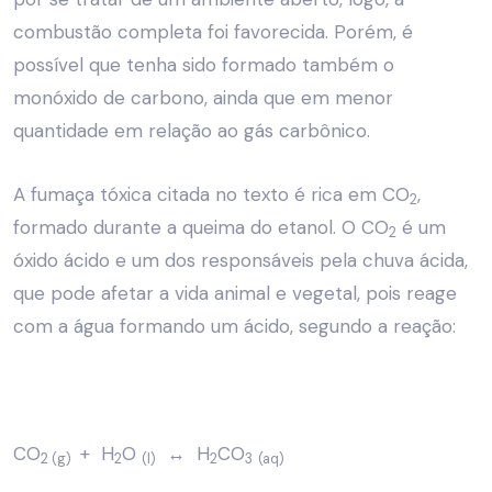
combustão completa foi favorecida. Porém, é
possível que tenha sido formado também o
monóxido de carbono, ainda que em menor
quantidade em relação ao gás carbônico.
A fumaça tóxica citada no texto é rica em CO
,
2
formado durante a queima do etanol. O CO
é um
2
óxido ácido e um dos responsáveis pela chuva ácida,
que pode afetar a vida animal e vegetal, pois reage
com a água formando um ácido, segundo a reação:
CO
+ H
O
↔ H
CO
2 (g)
2
(l)
2
3
(aq)