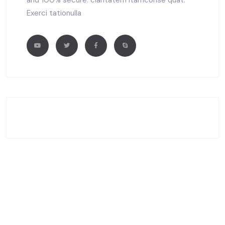
and 100% secure. claritatem itamconse quat.
Exerci tationulla